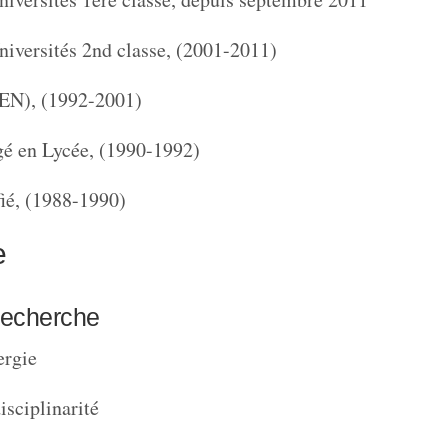
niversités 2nd classe, (2001-2011)
N), (1992-2001)
gé en Lycée, (1990-1992)
fié, (1988-1990)
e
recherche
ergie
isciplinarité