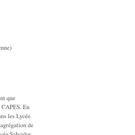
enne)
ant que
du CAPES. En
ans les Lycée
’agrégation de
ycée Salvador