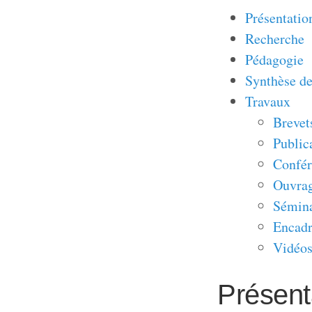
Présentatio
Recherche
Pédagogie
Synthèse de
Travaux
Brevet
Public
Confér
Ouvra
Sémina
Encadr
Vidéo
Présent