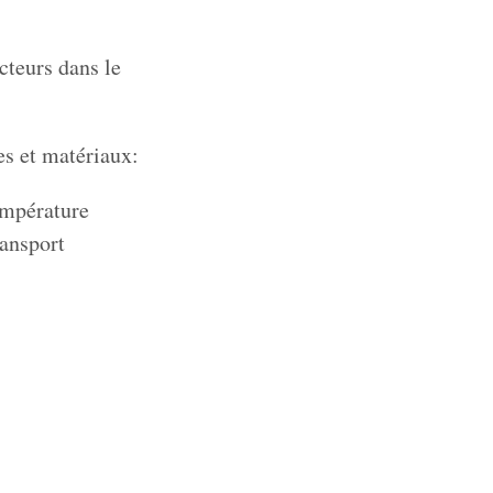
cteurs dans le
es et matériaux:
empérature
ransport