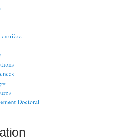
n
 carrière
s
ations
ences
ges
ires
ement Doctoral
s
ation