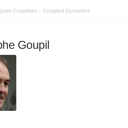
ques Couplées -- Coupled Dynamics
phe Goupil